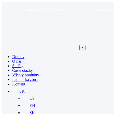
info@airklima.sk
Domové role 69, 821 05 Bratislava, Slove
×
Domov
O nás
Služby
Časté otázky
Všetky produkty
Partnerská zóna
Kontakt
SK
CS
EN
SK