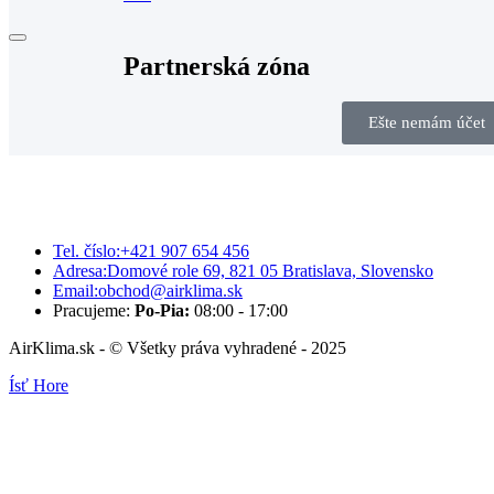
Partnerská zóna
Ešte nemám účet
Tel. číslo:
+421 907 654 456
Adresa:
Domové role 69, 821 05 Bratislava, Slovensko
Email:
obchod@airklima.sk
Pracujeme:
Po-Pia:
08:00 - 17:00
AirKlima.sk - © Všetky práva vyhradené - 2025
Ísť Hore